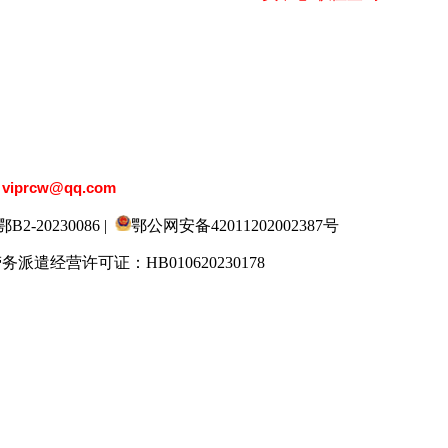
：
viprcw@qq.com
20230086 |
鄂公网安备42011202002387号
劳务派遣经营许可证：HB010620230178
9人才网
520人才
929人才
应届生人才网
3招聘网
985人才网
211人才网
1001人才网
国直聘网
中国人才招聘网
中国招聘网
boss招聘网
人才网
最新招聘信息
最新求职简历
597招聘网