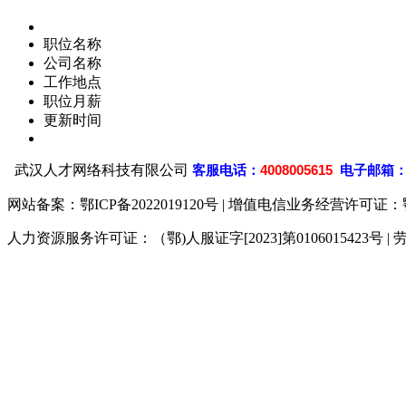
职位名称
公司名称
工作地点
职位月薪
更新时间
武汉人才网络科技有限公司
客
服电话：
4008005615
电子邮箱
网站备案：
鄂ICP备2022019120号
| 增值电信业务经营许可证：鄂B2-
人力资源服务许可证：（鄂)人服证字[2023]第0106015423号 | 
929人才网
929招聘网
南方人才网
919人才网
93
联合人才网
联合招聘网
888人才网
163人才网
16
同城招聘网
毕业生求职网
人才招聘网
招聘人才网
中
直聘招聘网
人才网
武汉人才网
520人才网
28